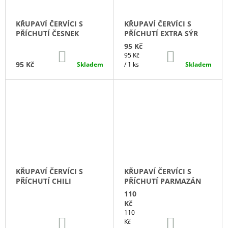
KŘUPAVÍ ČERVÍCI S
KŘUPAVÍ ČERVÍCI S
PŘÍCHUTÍ ČESNEK
PŘÍCHUTÍ EXTRA SÝR
95 Kč
DO
DO
Měrná
95 Kč
KOŠÍKU
KOŠÍKU
95 Kč
cena:
Skladem
/ 1 ks
Skladem
KŘUPAVÍ ČERVÍCI S
KŘUPAVÍ ČERVÍCI S
PŘÍCHUTÍ CHILI
PŘÍCHUTÍ PARMAZÁN
110
Kč
Měrná
110
DO
DO
cena:
Kč