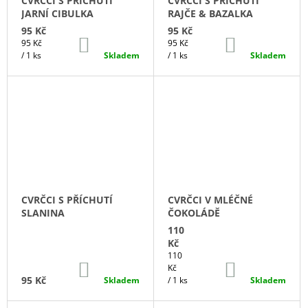
CVRČCI S PŘÍCHUTÍ
CVRČCI S PŘÍCHUTÍ
Ů
O
J
JARNÍ CIBULKA
RAJČE & BAZALKA
D
E
95 Kč
95 Kč
M
U
DO
DO
Měrná
Měrná
95 Kč
95 Kč
KOŠÍKU
KOŠÍKU
E
cena:
cena:
/ 1 ks
Skladem
/ 1 ks
Skladem
K
T
BRAZIL
SANTOS
Ů
MONTE
CARMELO,
100%
ARABICA
232
Kč
CVRČCI S PŘÍCHUTÍ
CVRČCI V MLÉČNÉ
SLANINA
ČOKOLÁDĚ
110
Kč
Měrná
110
DO
DO
cena:
Kč
KOŠÍKU
KOŠÍKU
95 Kč
Skladem
/ 1 ks
Skladem