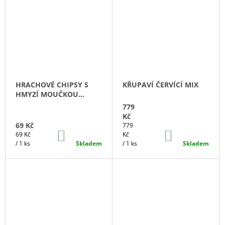
HRACHOVÉ CHIPSY S
KŘUPAVÍ ČERVÍCÍ MIX
HMYZÍ MOUČKOU
WASABI
779
Kč
69 Kč
Měrná
779
DO
DO
Měrná
cena:
69 Kč
Kč
KOŠÍKU
KOŠÍKU
cena:
/ 1 ks
Skladem
/ 1 ks
Skladem