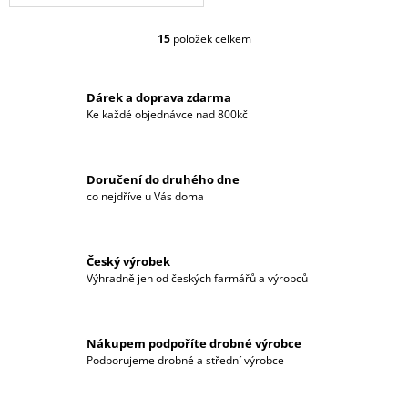
15
položek celkem
O
V
L
Á
Dárek a doprava zdarma
D
Ke každé objednávce nad 800kč
A
C
Í
Doručení do druhého dne
P
co nejdříve u Vás doma
R
V
K
Y
Český výrobek
V
Výhradně jen od českých farmářů a výrobců
Ý
P
I
S
Nákupem podpoříte drobné výrobce
U
Podporujeme drobné a střední výrobce