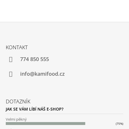
Z
Á
KONTAKT
P
A
774 850 555
T
Í
info@kamifood.cz
DOTAZNÍK
JAK SE VÁM LÍBÍ NÁŠ E-SHOP?
Velmi pěkný
(75%)