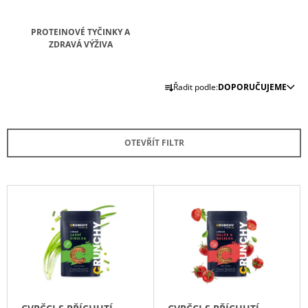
A
J
PROTEINOVÉ TYČINKY A
ZDRAVÁ VÝŽIVA
Í
T
Ř
?
Řadit podle:
DOPORUČUJEME
A
Z
E
OTEVŘÍT FILTR
N
HLEDAT
Í
P
V
R
Ý
D
O
P
O
D
P
I
O
U
S
R
K
P
U
T
Č
R
U