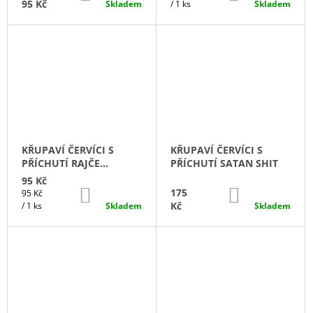
KOŠÍKU
KOŠÍKU
95 Kč
Skladem
/ 1 ks
Skladem
KŘUPAVÍ ČERVÍCI S
KŘUPAVÍ ČERVÍCI S
PŘÍCHUTÍ RAJČE
PŘÍCHUTÍ SATAN SHIT
BAZALKA
95 Kč
DO
DO
175
Měrná
95 Kč
KOŠÍKU
KOŠÍKU
cena:
Kč
/ 1 ks
Skladem
Skladem