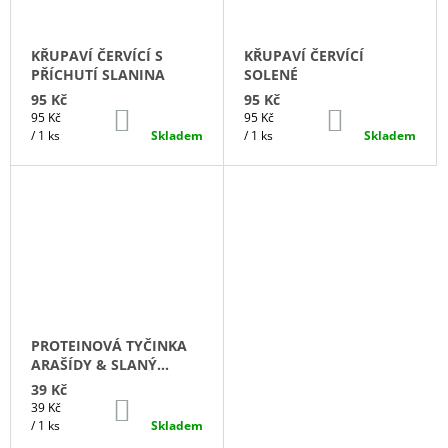
KŘUPAVÍ ČERVÍCÍ S
KŘUPAVÍ ČERVÍCÍ
PŘÍCHUTÍ SLANINA
SOLENÉ
95 Kč
95 Kč
DO
DO
Měrná
Měrná
95 Kč
95 Kč
KOŠÍKU
KOŠÍKU
cena:
cena:
/ 1 ks
Skladem
/ 1 ks
Skladem
PROTEINOVÁ TYČINKA
ARAŠÍDY & SLANÝ
KARAMEL
39 Kč
DO
Měrná
39 Kč
KOŠÍKU
cena:
/ 1 ks
Skladem