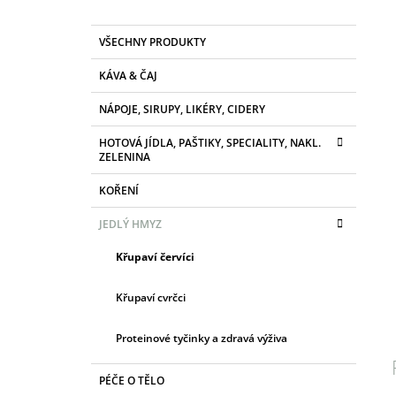
K
Přeskočit
VŠECHNY PRODUKTY
A
kategorie
T
KÁVA & ČAJ
E
G
NÁPOJE, SIRUPY, LIKÉRY, CIDERY
O
R
HOTOVÁ JÍDLA, PAŠTIKY, SPECIALITY, NAKL.
I
ZELENINA
E
KOŘENÍ
JEDLÝ HMYZ
Křupaví červíci
Křupaví cvrčci
Proteinové tyčinky a zdravá výživa
PÉČE O TĚLO