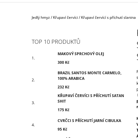
300 Kč
Domů
Jedlý hmyz
/
Křupaví červíci
/
Křupaví červící s příchutí slanina
P
O
S
TOP 10 PRODUKTŮ
T
R
MAKOVÝ SPRCHOVÝ OLEJ
A
300 Kč
N
BRAZIL SANTOS MONTE CARMELO,
N
100% ARABICA
Í
232 Kč
P
KŘUPAVÍ ČERVÍCI S PŘÍCHUTÍ SATAN
SHIT
A
N
175 Kč
E
CVRČCI S PŘÍCHUTÍ JARNÍ CIBULKA
L
95 Kč