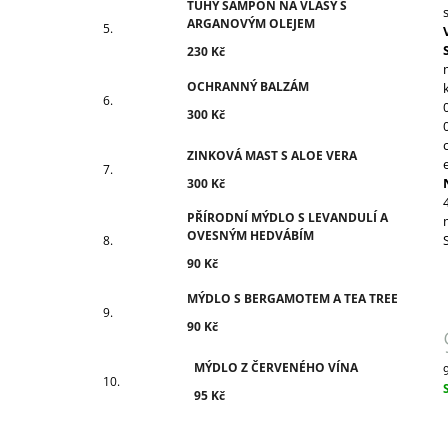
TUHÝ ŠAMPON NA VLASY S
ARGANOVÝM OLEJEM
230 Kč
OCHRANNÝ BALZÁM
300 Kč
ZINKOVÁ MAST S ALOE VERA
300 Kč
PŘÍRODNÍ MÝDLO S LEVANDULÍ A
OVESNÝM HEDVÁBÍM
90 Kč
MÝDLO S BERGAMOTEM A TEA TREE
90 Kč
MÝDLO Z ČERVENÉHO VÍNA
c
95 Kč