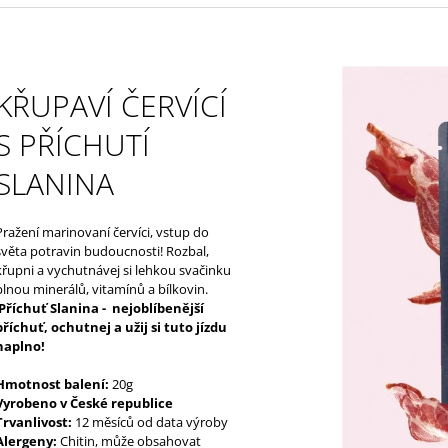
100% ARABICA
SHIT
232 Kč
175 Kč
KŘUPAVÍ ČERVÍCÍ
S PŘÍCHUTÍ
SLANINA
Pražení marinovaní červíci, vstup do
světa potravin budoucnosti! Rozbal,
křupni a vychutnávej si lehkou svačinku
plnou minerálů, vitamínů a bílkovin.
Příchuť Slanina - nejoblíbenější
příchuť, ochutnej a užij si tuto jízdu
naplno!
Hmotnost balení:
20g
Vyrobeno v České republice
Trvanlivost:
12 měsíců od data výroby
Alergeny:
Chitin, může obsahovat