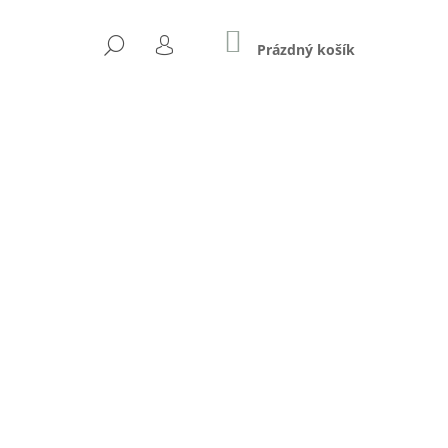
NÁKUPNÍ
HLEDAT
KOŠÍK
Prázdný košík
PŘIHLÁŠENÍ
Následující
I S PŘÍCHUTÍ SATAN