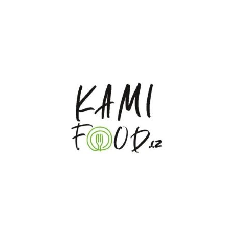
CO POTŘEBUJETE NAJÍT?
HLEDAT
DOPORUČUJEME
BRAZIL SANTOS MONTE CARMELO,
KŘUPAVÍ ČERVÍC