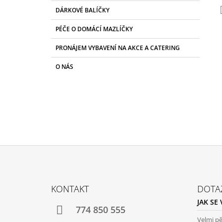
DÁRKOVÉ BALÍČKY
PÉČE O DOMÁCÍ MAZLÍČKY
PRONÁJEM VYBAVENÍ NA AKCE A CATERING
O NÁS
Z
Á
KONTAKT
DOTA
P
JAK SE
A
774 850 555
Velmi p