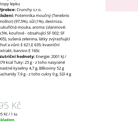
stopy lepku
Výrobce:
Crunchy s.r.o.
Složení:
Potemníka moučný (Tenebrio
molitor) (97,5%), sůl (1%), dextroza,
kukuřičná mouka, aroma: (slaninové:
0,5%, kouřové - obsahující SF 002; SF
005), sušená zelenina, látky zvýrazňující
chuť a vůni: E 621,E 635; kvasniční
extrakt, barvivo E 160c
Nutriční hodnoty:
Energie: 2001 kJ /
479 kcal Tuky: 25 g - z toho nasycené
mastné kyseliny 4,7 g, Bílkoviny 52 g
Sacharidy 7,9 g - z toho cukry 0 g, Sůl 4 g
95 Kč
Měrná
95 Kč / 1 ks
ena:
Skladem