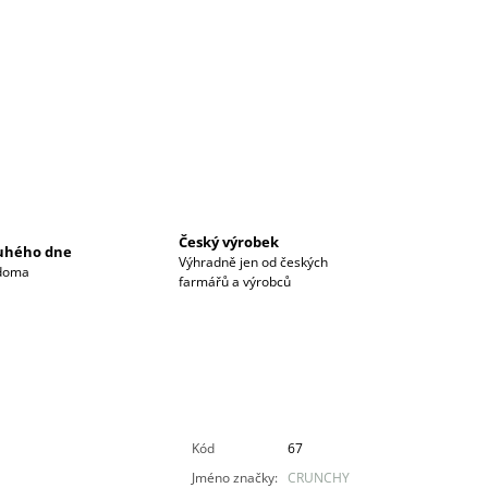
Český výrobek
ruhého dne
Výhradně jen od českých
 doma
farmářů a výrobců
Kód
67
Jméno značky
:
CRUNCHY