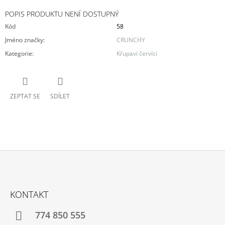
POPIS PRODUKTU NENÍ DOSTUPNÝ
Kód
58
Jméno značky
:
CRUNCHY
Kategorie
:
Křupaví červíci
ZEPTAT SE
SDÍLET
Z
Á
KONTAKT
P
A
774 850 555