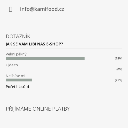
T
Í
info@kamifood.cz
DOTAZNÍK
JAK SE VÁM LÍBÍ NÁŠ E-SHOP?
Velmi pěkný
(75%)
Ujde to
(0%)
Nelíbí se mi
(25%)
Počet hlasů:
4
PŘIJÍMÁME ONLINE PLATBY