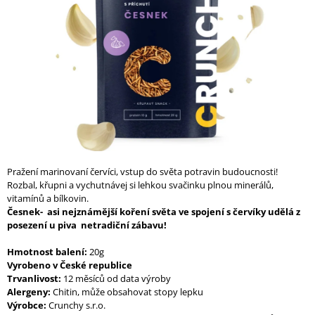
A
J
Í
T
?
HLEDAT
Pražení marinovaní červíci, vstup do světa potravin budoucnosti!
Rozbal, křupni a vychutnávej si lehkou svačinku plnou minerálů,
vitamínů a bílkovin.
Česnek- asi nejznámější koření světa ve spojení s červíky udělá z
D
posezení u piva netradiční zábavu!
O
P
Hmotnost balení:
20g
O
Vyrobeno v České republice
R
Trvanlivost:
12 měsíců od data výroby
U
Alergeny:
Chitin, může obsahovat stopy lepku
Č
Výrobce:
Crunchy s.r.o.
U