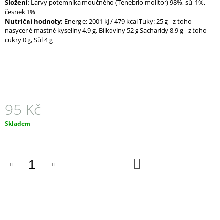
Složení:
Larvy potemníka moučného (Tenebrio molitor) 98%, sůl 1%,
J
česnek 1%
E
Nutriční hodnoty:
Energie: 2001 kJ / 479 kcal Tuky: 25 g - z toho
M
nasycené mastné kyseliny 4,9 g, Bílkoviny 52 g Sacharidy 8,9 g - z toho
E
cukry 0 g, Sůl 4 g
PŘÍRODNÍ
MÝDLO
S
LEVANDULÍ
A
OVESNÝM
95 Kč
HEDVÁBÍM
90
Měrná
Skladem
Kč
cena:
DO
KOŠÍKU