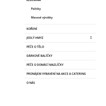
E
Paštiky
Masové výrobky
KOŘENÍ
JEDLÝ HMYZ
PÉČE O TĚLO
DÁRKOVÉ BALÍČKY
PÉČE O DOMÁCÍ MAZLÍČKY
PRONÁJEM VYBAVENÍ NA AKCE A CATERING
O NÁS