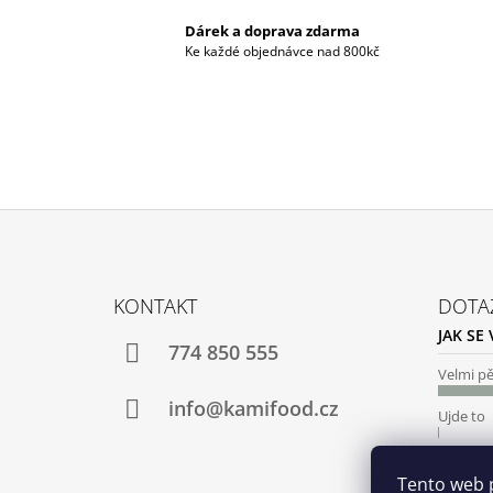
Dárek a doprava zdarma
Ke každé objednávce nad 800kč
Z
Á
KONTAKT
DOTA
P
JAK SE
A
774 850 555
T
Velmi p
Í
info@kamifood.cz
Ujde to
Nelíbí s
Tento web 