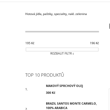
300 Kč
Domů
Hotová jídla, paštiky, speciality, nakl. zelenina
P
O
S
T
R
195
Kč
196
Kč
A
ROZBALIT FILTR
N
N
Í
TOP 10 PRODUKTŮ
P
A
MAKOVÝ SPRCHOVÝ OLEJ
N
300 Kč
E
L
BRAZIL SANTOS MONTE CARMELO,
100% ARABICA