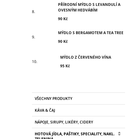
PŘÍRODNÍ MÝDLO S LEVANDULÍ A
OVESNÝM HEDVÁBÍM
90 Kč
MÝDLO S BERGAMOTEM A TEA TREE
90 Kč
MÝDLO Z ČERVENÉHO VÍNA
95 Kč
K
Přeskočit
VŠECHNY PRODUKTY
A
kategorie
T
KÁVA & ČAJ
E
G
NÁPOJE, SIRUPY, LIKÉRY, CIDERY
O
R
HOTOVÁ JÍDLA, PAŠTIKY, SPECIALITY, NAKL.
I
ZELENINA