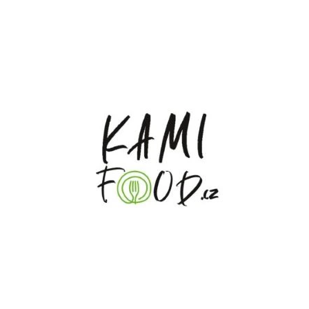
CO POTŘEBUJETE NAJÍT?
HLEDAT
DOPORUČUJEME
BRAZIL SANTOS MONTE CARMELO,
KŘUPAVÍ ČERVÍC