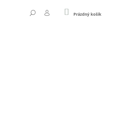
NÁKUPNÍ
HLEDAT
KOŠÍK
Prázdný košík
PŘIHLÁŠENÍ
Následující
I S PŘÍCHUTÍ SATAN