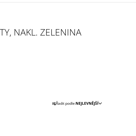
ITY, NAKL. ZELENINA
Ř
Řadit podle:
NEJLEVNĚJŠÍ
A
Z
E
N