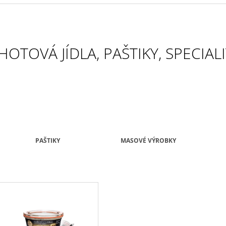
100% ARABICA
SHIT
232 Kč
175 Kč
HOTOVÁ JÍDLA, PAŠTIKY, SPECIAL
PAŠTIKY
MASOVÉ VÝROBKY
V
Ý
P