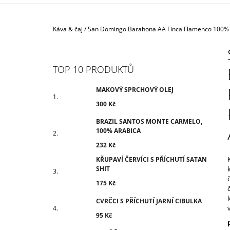
300 Kč
Domů
Káva & čaj
/
San Domingo Barahona AA Finca Flamenco 100% 
P
O
S
TOP 10 PRODUKTŮ
T
R
MAKOVÝ SPRCHOVÝ OLEJ
A
300 Kč
N
BRAZIL SANTOS MONTE CARMELO,
N
100% ARABICA
Í
232 Kč
P
KŘUPAVÍ ČERVÍCI S PŘÍCHUTÍ SATAN
SHIT
A
N
175 Kč
E
CVRČCI S PŘÍCHUTÍ JARNÍ CIBULKA
L
95 Kč