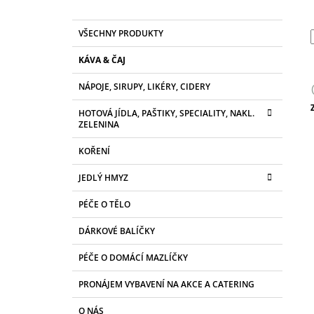
K
Přeskočit
VŠECHNY PRODUKTY
A
kategorie
T
KÁVA & ČAJ
E
G
NÁPOJE, SIRUPY, LIKÉRY, CIDERY
O
R
HOTOVÁ JÍDLA, PAŠTIKY, SPECIALITY, NAKL.
I
c
ZELENINA
E
KOŘENÍ
JEDLÝ HMYZ
PÉČE O TĚLO
DÁRKOVÉ BALÍČKY
PÉČE O DOMÁCÍ MAZLÍČKY
PRONÁJEM VYBAVENÍ NA AKCE A CATERING
O NÁS