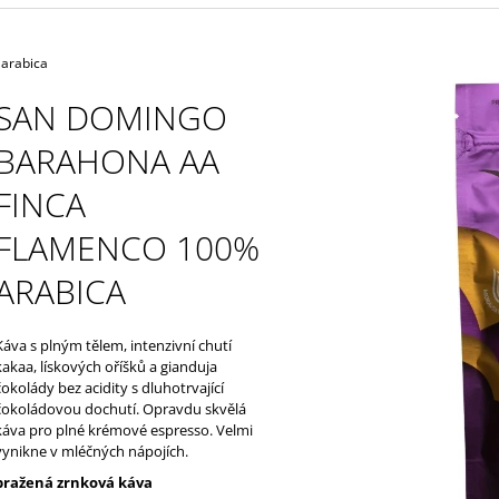
100% ARABICA
SHIT
232 Kč
175 Kč
arabica
SAN DOMINGO
BARAHONA AA
FINCA
FLAMENCO 100%
ARABICA
Káva s plným tělem, intenzivní chutí
kakaa, lískových oříšků a gianduja
čokolády bez acidity s dluhotrvající
čokoládovou dochutí. Opravdu skvělá
káva pro plné krémové espresso. Velmi
vynikne v mléčných nápojích.
pražená zrnková káva