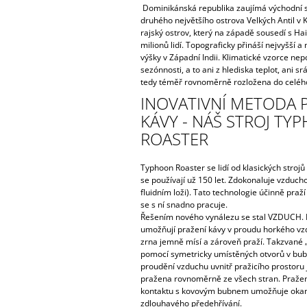
Dominikánská republika zaujímá východní s
druhého největšího ostrova Velkých Antil v
rajský ostrov, který na západě sousedí s Ha
milionů lidí. Topograficky přináší nejvyšší 
výšky v Západní Indii. Klimatické vzorce ne
sezónnosti, a to ani z hlediska teplot, ani s
tedy téměř rovnoměrně rozložena do celého
INOVATIVNÍ METODA 
KÁVY - NÁŠ STROJ TY
ROASTER
Typhoon Roaster se lidí od klasických strojů
se používají už 150 let. Zdokonaluje vzducho
fluidním loži). Tato technologie účinně praž
se s ní snadno pracuje.
Řešením nového vynálezu se stal VZDUCH. 
umožňují pražení kávy v proudu horkého vz
zrna jemně mísí a zároveň praží. Takzvané „f
pomocí symetricky umístěných otvorů v bub
proudění vzduchu uvnitř pražicího prostoru
pražena rovnoměrně ze všech stran. Pražení
kontaktu s kovovým bubnem umožňuje okam
zdlouhavého předehřívání.