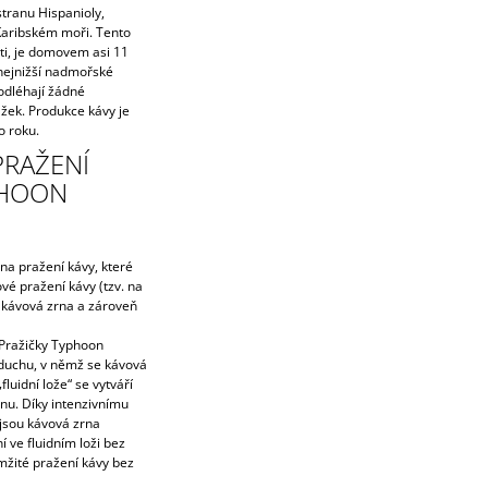
tranu Hispanioly,
 Karibském moři. Tento
iti, je domovem asi 11
a nejnižší nadmořské
podléhají žádné
rážek. Produkce kávy je
 roku.
PRAŽENÍ
PHOON
 na pražení kávy, které
vé pražení kávy (tzv. na
í kávová zrna a zároveň
Pražičky Typhoon
duchu, v němž se kávová
luidní lože“ se vytváří
nu. Díky intenzivnímu
 jsou kávová zrna
 ve fluidním loži bez
žité pražení kávy bez