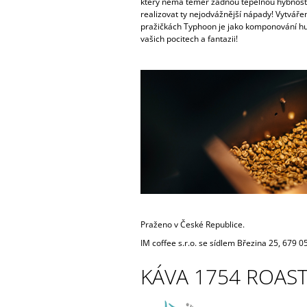
který nemá téměř žádnou tepelnou hybnos
realizovat ty nejodvážnější nápady! Vytvářen
pražičkách Typhoon je jako komponování hud
vašich pocitech a fantazii!
Praženo v České Republice.
IM coffee s.r.o. se sídlem Březina 25, 679 0
KÁVA 1754 ROAS